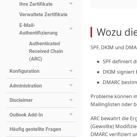
Ihre Zertifikate
Verwaltete Zertifikate
E-Mail-
Wozu die
Authentifizierung
Authenticated
SPF, DKIM und DMA
Received Chain
(ARC)
SPF definiert
Konfiguration
DKIM signiert 
DMARC bestimm
Administration
Probleme können im
Disclaimer
Mailinglisten oder 
Outlook Add-In
ARC bewahrt die Erg
(Gewollte) Modifizie
Häufig gestellte Fragen
DMARC verifiziert u