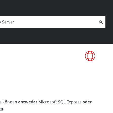
ie können
entweder
Microsoft SQL Express
oder
en
.