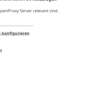
SpamProxy Server relevant sind.
n konfigurieren
n