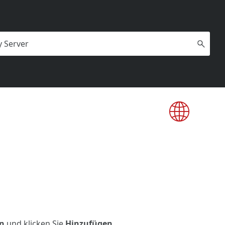
ln
und klicken Sie
Hinzufügen
.