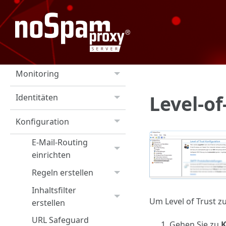
Installation
Update-Hinweise
Grundlagen
Monitoring
Level-of
Identitäten
Konfiguration
E-Mail-Routing
einrichten
Regeln erstellen
Inhaltsfilter
Um Level of Trust z
erstellen
URL Safeguard
Gehen Sie zu
K