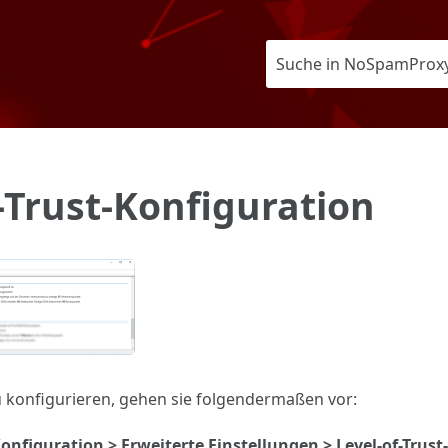
Zu Hauptinhalt springen
-Trust-Konfiguration
u konfigurieren, gehen sie folgendermaßen vor:
onfiguration > Erweiterte Einstellungen > Level-of-Trus