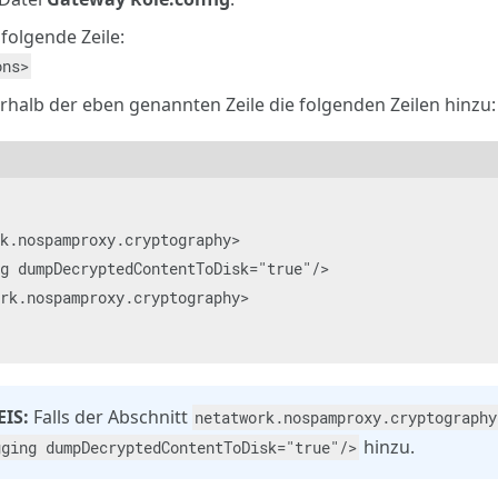
folgende Zeile:
ons>
rhalb der eben genannten Zeile die folgenden Zeilen hinzu:
k.nospamproxy.cryptography>

g dumpDecryptedContentToDisk="true"/>

rk.nospamproxy.cryptography>

EIS:
Falls der Abschnitt
netatwork.nospamproxy.cryptography
hinzu.
gging dumpDecryptedContentToDisk="true"/>