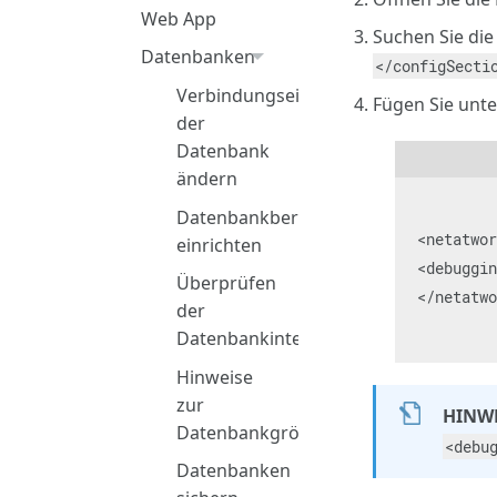
Web App
Suchen Sie die 
Datenbanken
</configSecti
Verbindungseinstellungen
Fügen Sie unte
der
Datenbank
ändern
Datenbankberechtigungen
<netatwor
einrichten
<debuggin
Überprüfen
</netatwo
der
Datenbankintegrität
Hinweise
zur
HINW
Datenbankgröße
<debu
Datenbanken