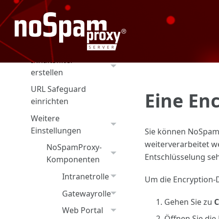
E-Mail-Routing
einrichten
Regeln erstellen
Inhaltsfilter
erstellen
URL Safeguard
Eine En
einrichten
Weitere
Einstellungen
Sie können NoSpamPr
weiterverarbeitet 
NoSpamProxy-
Entschlüsselung sehr
Komponenten
Intranetrolle
Um die Encryption-
Gatewayrolle
Gehen Sie zu
C
Web Portal
Öffnen Sie die