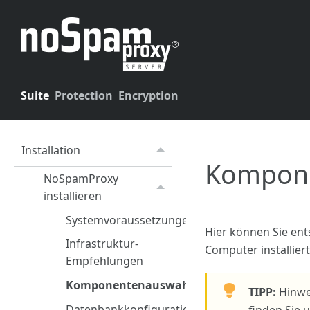
Suite
Protection
Encryption
Installation
Kompon
NoSpamProxy
installieren
Systemvoraussetzungen
Hier können Sie ent
Infrastruktur-
Computer installier
Empfehlungen
Komponentenauswahl
TIPP:
Hinwe
Datenbankkonfiguration
finden Sie 