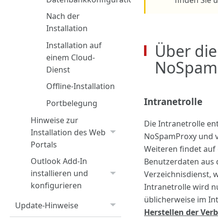
Nach der
Installation
Installation auf
Über di
einem Cloud-
NoSpam
Dienst
Offline-Installation
Intranetrolle
Portbelegung
Hinweise zur
Die Intranetrolle e
Installation des Web
NoSpamProxy und ve
Portals
Weiteren findet auf
Outlook Add-In
Benutzerdaten aus 
installieren und
Verzeichnisdienst, 
konfigurieren
Intranetrolle wird nu
üblicherweise im In
Update-Hinweise
Herstellen der Ver